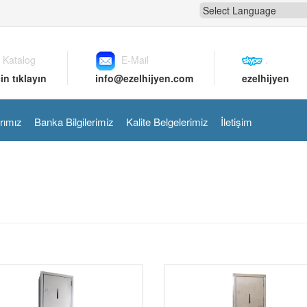
 Katalog
E-Mail
.
in tıklayın
info@ezelhijyen.com
ezelhijyen
rımız
Banka Bilgilerimiz
Kalite Belgelerimiz
İletişim