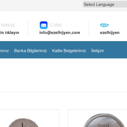
 Katalog
E-Mail
.
in tıklayın
info@ezelhijyen.com
ezelhijyen
rımız
Banka Bilgilerimiz
Kalite Belgelerimiz
İletişim