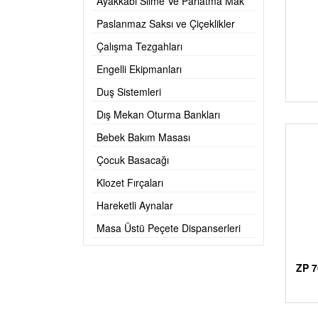
Ayakkabı Silme Ve Parlatma Mak
Paslanmaz Saksı ve Çiçeklikler
Çalışma Tezgahları
Engelli Ekipmanları
Duş Sistemleri
Dış Mekan Oturma Bankları
Bebek Bakım Masası
Çocuk Basacağı
Klozet Fırçaları
Hareketli Aynalar
Masa Üstü Peçete Dispanserleri
ZP 7