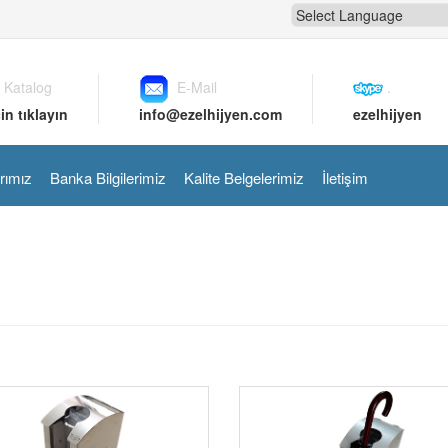
 Katalog
E-Mail
.
in tıklayın
info@ezelhijyen.com
ezelhijyen
rımız
Banka Bilgilerimiz
Kalite Belgelerimiz
İletişim