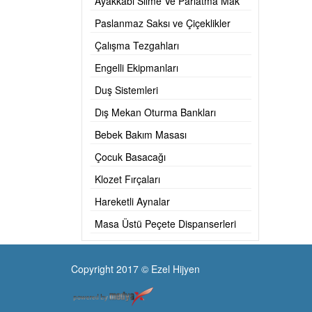
Ayakkabı Silme Ve Parlatma Mak
Paslanmaz Saksı ve Çiçeklikler
Çalışma Tezgahları
Engelli Ekipmanları
Duş Sistemleri
Dış Mekan Oturma Bankları
Bebek Bakım Masası
Çocuk Basacağı
Klozet Fırçaları
Hareketli Aynalar
Masa Üstü Peçete Dispanserleri
Copyright 2017 © Ezel Hijyen