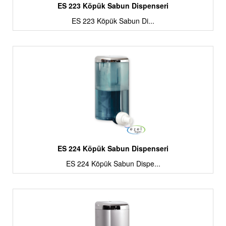
ES 223 Köpük Sabun Dispenseri
ES 223 Köpük Sabun Di...
ES 224 Köpük Sabun Dispenseri
ES 224 Köpük Sabun Dispe...