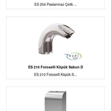
ES 204 Paslanmaz Çelik ...
ES 210 Fotoselli Köpük Sabun D
ES 210 Fotoselli Köpük S...