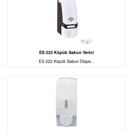
ES 222 Köpük Sabun Verici
ES 222 Köpük Sabun Dispe...