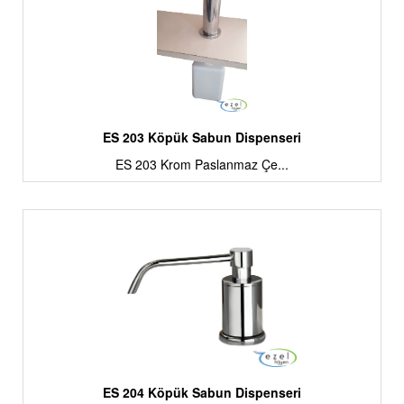
ES 203 Köpük Sabun Dispenseri
ES 203 Krom Paslanmaz Çe...
ES 204 Köpük Sabun Dispenseri