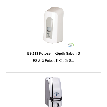
ES 213 Fotoselli Köpük Sabun D
ES 213 Fotoselli Köpük S...