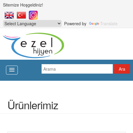
Sitemize Hoşgeldiniz!
Powered by
Translate
Ürünlerimiz