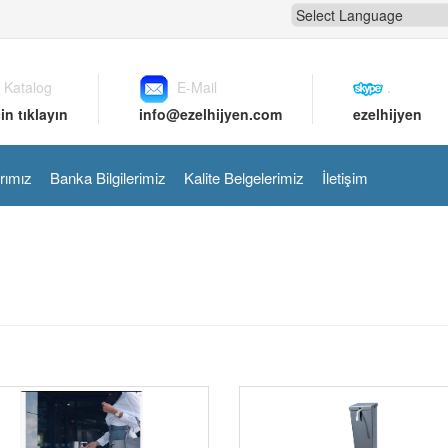
 Katalog
E-Mail
.
in tıklayın
info@ezelhijyen.com
ezelhijyen
rımız
Banka Bilgilerimiz
Kalite Belgelerimiz
İletişim