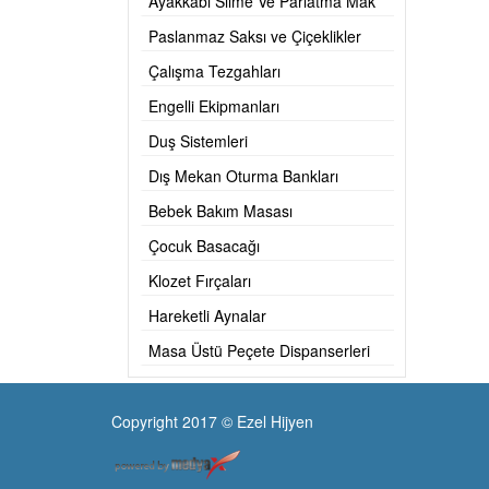
Ayakkabı Silme Ve Parlatma Mak
Paslanmaz Saksı ve Çiçeklikler
Çalışma Tezgahları
Engelli Ekipmanları
Duş Sistemleri
Dış Mekan Oturma Bankları
Bebek Bakım Masası
Çocuk Basacağı
Klozet Fırçaları
Hareketli Aynalar
Masa Üstü Peçete Dispanserleri
Copyright 2017 © Ezel Hijyen