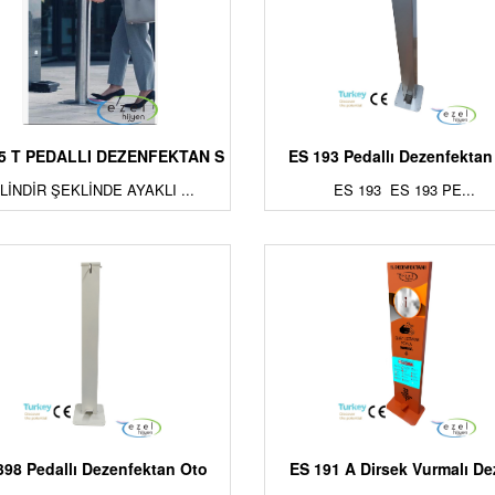
95 T PEDALLI DEZENFEKTAN S
ES 193 Pedallı Dezenfektan
İLİNDİR ŞEKLİNDE AYAKLI ...
ES 193 ES 193 PE...
398 Pedallı Dezenfektan Oto
ES 191 A Dirsek Vurmalı D