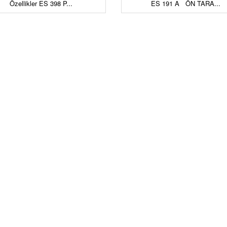
Özellikler ES 398 P...
ES 191 A ÖN TARA...