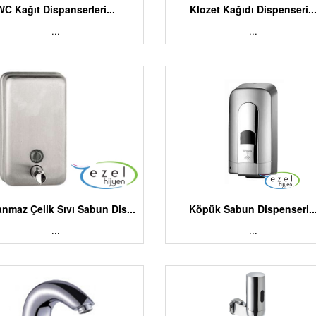
WC Kağıt Dispanserleri...
Klozet Kağıdı Dispenseri..
...
...
anmaz Çelik Sıvı Sabun Dis...
Köpük Sabun Dispenseri..
...
...