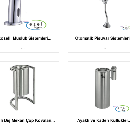
toselli Musluk Sistemleri...
Otomatik Pisuvar Sistemleri.
...
...
lı Dış Mekan Çöp Kovaları...
Ayaklı ve Kadeh Küllükler..
...
...