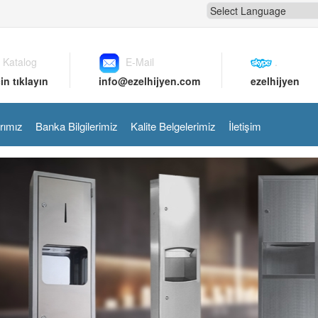
 Katalog
E-Mail
.
in tıklayın
info@ezelhijyen.com
ezelhijyen
rımız
Banka Bilgilerimiz
Kalite Belgelerimiz
İletişim