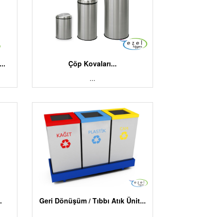
..
Çöp Kovaları...
...
.
Geri Dönüşüm / Tıbbı Atık Ünit...
...