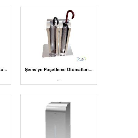
u...
Şemsiye Poşetleme Otomatları...
...