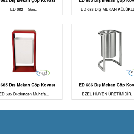
 682 Dış Mekan Çöp Kovası
ED 683 Dış Mekan Çöp Kov
ED 682 Gen...
ED 683 DIŞ MEKAN KÜLÜKLL
 685 Dış Mekan Çöp Kovası
ED 686 Dış Mekan Çöp Kov
ED 685 Dikdörtgen Muhafa...
EZEL HİJYEN ÜRETİMİDİR. .