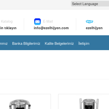
 Katalog
E-Mail
.
in tıklayın
info@ezelhijyen.com
ezelhijyen
rımız
Banka Bilgilerimiz
Kalite Belgelerimiz
İletişim