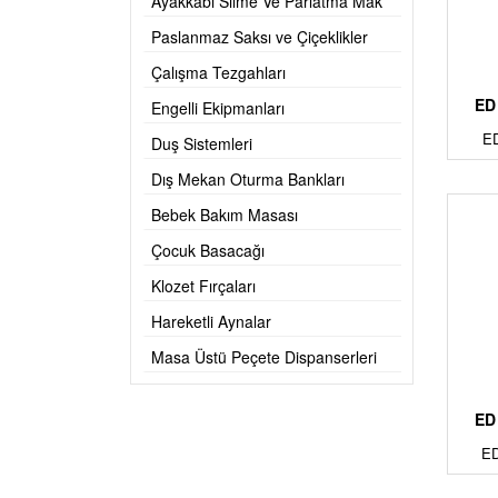
Ayakkabı Silme Ve Parlatma Mak
Paslanmaz Saksı ve Çiçeklikler
Çalışma Tezgahları
ED
Engelli Ekipmanları
E
Duş Sistemleri
Dış Mekan Oturma Bankları
Bebek Bakım Masası
Çocuk Basacağı
Klozet Fırçaları
Hareketli Aynalar
Masa Üstü Peçete Dispanserleri
ED
ED