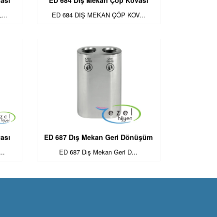
ası
ED 684 Dış Mekan Çöp Kovası
...
ED 684 DIŞ MEKAN ÇÖP KOV...
ası
ED 687 Dış Mekan Geri Dönüşüm
..
ED 687 Dış Mekan Geri D...