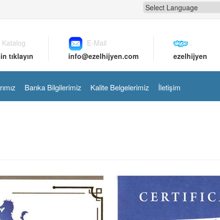
 Katalog
E-Mail
.
in tıklayın
info@ezelhijyen.com
ezelhijyen
rımız
Banka Bilgilerimiz
Kalite Belgelerimiz
İletişim