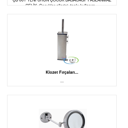
ÇELİK Çocuklar ellerini, toplu kullanım...
Klozet Fırçaları...
...