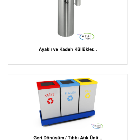
Ayaklı ve Kadeh Küllükler...
...
Geri Dönüşüm / Tıbbı Atık Ünit...