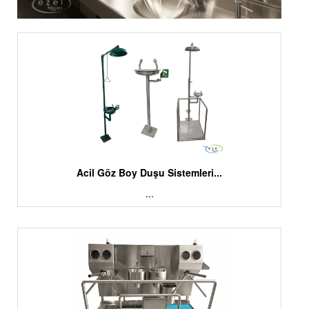
Acil Göz Boy Duşu Sistemleri...
...