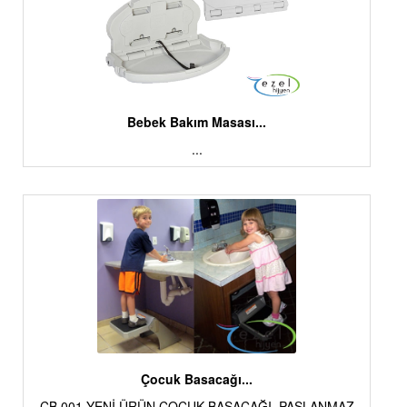
Bebek Bakım Masası...
...
Çocuk Basacağı...
ÇB 001 YENİ ÜRÜN ÇOCUK BASACAĞI PASLANMAZ