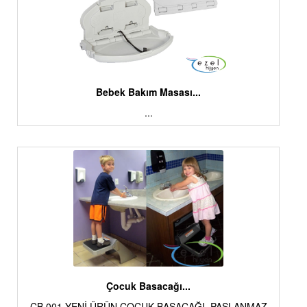
Bebek Bakım Masası...
...
Çocuk Basacağı...
ÇB 001 YENİ ÜRÜN ÇOCUK BASACAĞI PASLANMAZ