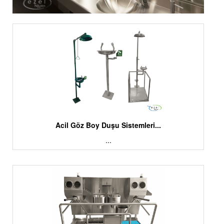
Acil Göz Boy Duşu Sistemleri...
...