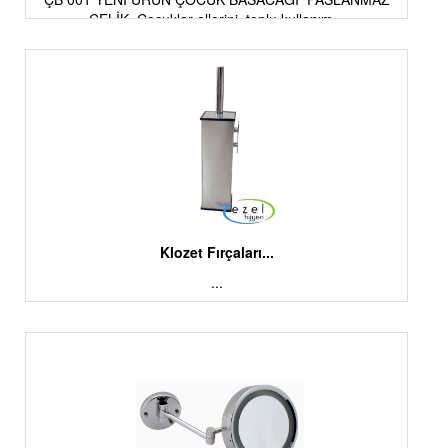
ÇELİK Çocuklar ellerini, toplu kullanım...
Klozet Fırçaları...
...