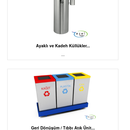
Ayaklı ve Kadeh Küllükler...
...
Geri Dönüşüm / Tıbbı Atık Ünit...