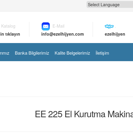
 Katalog
E-Mail
.
in tıklayın
info@ezelhijyen.com
ezelhijyen
rımız
Banka Bilgilerimiz
Kalite Belgelerimiz
İletişim
EE 225 El Kurutma Makina