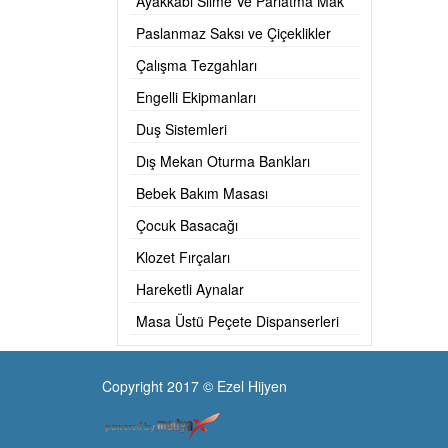
Ayakkabı Silme Ve Parlatma Mak
Paslanmaz Saksı ve Çiçeklikler
Çalışma Tezgahları
Engelli Ekipmanları
Duş Sistemleri
Dış Mekan Oturma Bankları
Bebek Bakım Masası
Çocuk Basacağı
Klozet Fırçaları
Hareketli Aynalar
Masa Üstü Peçete Dispanserleri
Copyright 2017 © Ezel Hijyen